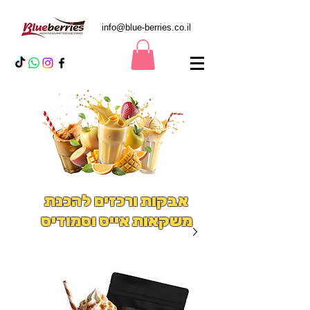
info@blue-berries.co.il
אבקות ורכזים להכנת
משקאות אייס וסמודיס