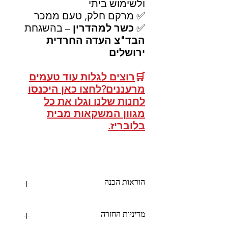
ולשימוש ביתי
✅ מרקם חלק, טעם ממכר
✅
כשר למהדרין
– בהשגחת
הבד"צ העדה החרדית
ירושלים
🛒
רוצים לגלות עוד טעמים
מרעננים?לחצו כאן היכנסו
לחנות שלנו וגלו את כל
מגוון המשקאות מבית
בלובריז.
הוראות הכנה
🧊
הוראות הכנה:
מדיניות החזרה
מכונת ברד ביתית:
ערבב היטב בקערה: