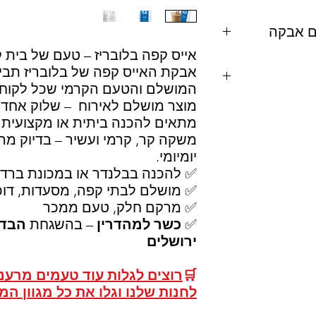
ברת שליחויות
קוז, שומן צמחי
(E340)
} ,קפה נמס
E
), חומרי טעם וריח,
אייס קפה בלובריז – טעם של בית
 (
E551
)
אבקת האייס קפה של בלובריז תב
המושלם והטעם הקרמי שכל לקוח ש
מוצר מושלם לאירוח – שלוק אחד
, קוקוס, מלך, פקאן,
ביצים, בוטנים,
מתאים להכנה ביתית או מקצועית –
משקה קר, קרמי ועשיר – בדיוק מה 
270
יומיומי.
רמי.
✅ להכנה בבלנדר או במכונת ברד 
✅ מושלם לבתי קפה, מסעדות, דוכ
✅ מרקם חלק, טעם ממכר
✅
כשר למהדרין
– בהשגחת
הבד"
85
ירושלים
🛒
רוצים לגלות עוד טעמים מרעננ
לחנות שלנו וגלו את כל מגוון ה
לב (סויה, שקדים,