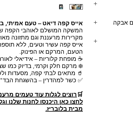
לים לגרום לעיכוב
ריטול (
E968
ברת שליחויות
),
 מאכל (
E150a), חומרי
אייס קפה דיאט – טעם אמיתי, בל
(E412,E466), ונילין, חומר מונע
המשקה המושלם לאוהבי הקפה שמ
מקרירות מרעננת וגם מתזונה מאוז
אייס קפה עשיר וטעים, ללא תוספת
הטעם, המרקם או הפינוק.
לך, פקאן, קשיו, לוז,
☕ מופחת קלוריות – אידיאלי לאורח
❄️ מרקם חלק וקרמי, בדיוק כמו שצ
ג'לטין-דגים ושומשום
🥤 מתאים לבתי קפה, מסעדות ולש
רמי.
✅ כשר למהדרין – בהשגחת הבד"צ
🛒
רוצים לגלות עוד טעמים מרענ
לחצו כאן היכנסו לחנות שלנו וג
מבית בלובריז.