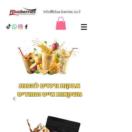
info@blue-berries.co.il
אבקות ורכזים להכנת
משקאות אייס וסמודיס