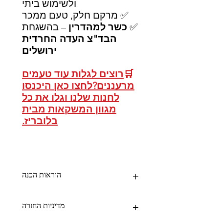
ולשימוש ביתי
✅ מרקם חלק, טעם ממכר
✅
כשר למהדרין
– בהשגחת
הבד"צ העדה החרדית
ירושלים
🛒
רוצים לגלות עוד טעמים
מרעננים?לחצו כאן היכנסו
לחנות שלנו וגלו את כל
מגוון המשקאות מבית
בלובריז.
הוראות הכנה
🧊
הוראות הכנה:
מדיניות החזרה
מכונת ברד ביתית:
ערבב היטב בקערה: