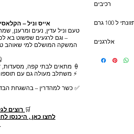
רכיבים
ית כשהוא סגור בלבד.
דוייקת למשלוח.
ומן קוקוס מוקשה,
 ל 100 גרם
מונע התגיישות
(E551)
לים לגרום לעיכוב
,
אייס וניל – הקלאס
מונע התגיישות(
טעם וניל עדין, נעים ומרענן, שמ
רמי.
ברת שליחויות
– וגם לרגעים שפשוט בא לכ
אלרגנים
המשקה המושלם למי שאוהב טע
, קוקוס, מלך, פקאן,
ביצים, בוטנים,
🍦 מתאים לבתי קפה, מסעדות, דו
⚡ משתלב מעולה גם עם תוספות 
לב (סויה, שקדים,
✅ כשר למהדרין – בהשגחת הבד"
🛒
רוצים לג
0.5
לחצו כאן , היכנסו לחנ
ה