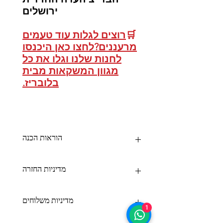
ירושלים
🛒
רוצים לגלות עוד טעמים
מרעננים?לחצו כאן היכנסו
לחנות שלנו וגלו את כל
מגוון המשקאות מבית
בלובריז.
הוראות הכנה
🧊
הוראות הכנה:
מדיניות החזרה
מכונת ברד ביתית:
ערבב היטב בקערה:
▪ 300 גרם אבקת בלובריז
ביטול עסקה:
מדיניות משלוחים
▪ 1.7 ליטר מים
ניתן לבטל את רכישת המוצרים תוך 14
1
מזוג את תוכן הקערה למכונה.
ימים מיום קבלת ההזמנה באחת