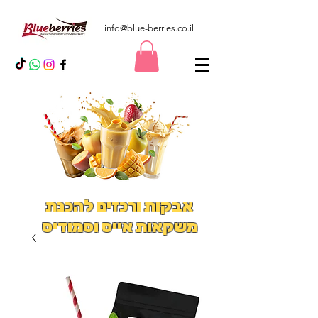
info@blue-berries.co.il
אבקות ורכזים להכנת
משקאות אייס וסמודיס